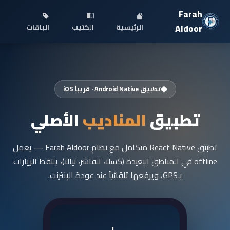
Farah
Aldoor
الرئيسية
الكتيب
الباقات
تطبيق Android Native · قريباً iOS
تطبيق
المناديب
الأصلي
تطبيق React Native متكامل مع نظام Farah Aldoor — يعمل
offline في المناطق البعيدة (كسلا، الفاشر، نيالا)، يلتقط الزيارات
بـGPS، ويرفعها تلقائياً عند عودة الإنترنت.