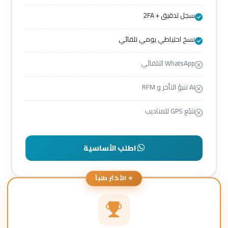
سجل تدقيق + 2FA
نسخ احتياطي يومي تلقائي
WhatsApp التلقائي
AI تنبؤ التأخر و RFM
تتبّع GPS للمناديب
اطلب الأساسية
⭐ الأكثر طلباً