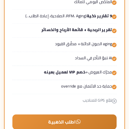
الملخّص اليومي للمالك
9 تقارير ذكية
(RFM، Aging، الصلاحية، إعادة الطلب…)
تقرير الربحية + قائمة الأرباح والخسائر
aging الديون الدائنة + مدقّق القيود
AI تنبؤ التأخر في السداد
محرّك العروض +
خصم VIP لعميل بعينه
حماية حد الائتمان مع override
تتبّع GPS للمناديب
اطلب الذهبية