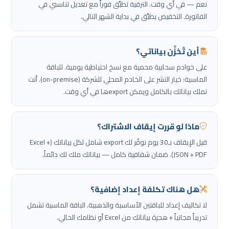
نعم — في أي وقت. الترقية تطبَّق فوراً مع تعديل تناسبي في
الفاتورة. التخفيض يطبَّق في بداية الشهر التالي.
أين تُخزَّن بياناتي؟
على خوادم سحابية محمية مع نسخ احتياطية يومية. للباقة
الماسية: خيار النشر على الخادم المحلي للشركة (on-premise). أنت
تملك بياناتك بالكامل ويمكن exportها في أي وقت.
ماذا لو قررت إيقاف الاشتراك؟
قبل الإيقاف بـ30 يوم نوفّر لك export شامل لكل بياناتك (Excel +
JSON + PDF). ضمان شفافية كامل — بياناتك ملك لك دائماً.
هل هناك تكلفة إعداد إضافية؟
لا تكاليف إعداد للباقتين الأساسية والذهبية. الباقة الماسية تشمل
تدريباً مجانياً + هجرة بياناتك من Excel أو نظامك الحالي.